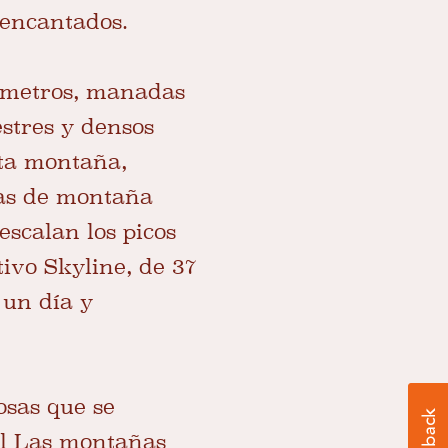
 encantados.
7 metros, manadas
estres y densos
lta montaña,
tas de montaña
escalan los picos
ivo Skyline, de 37
 un día y
osas que se
l
Las montañas