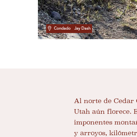
Condado
Jay Dash
Al norte de Cedar C
Utah aún florece. 
imponentes montaña
y arroyos, kilómet