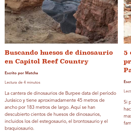
Buscando huesos de dinosaurio
5 
en Capitol Reef Country
pr
P
Escrito por Matcha
Escr
Lectura de 4 minutos
Lect
La cantera de dinosaurios de Burpee data del período
Jurásico y tiene aproximadamente 45 metros de
Si 
ancho por 183 metros de largo. Aquí se han
hac
descubierto cientos de huesos de dinosaurios,
max
incluidos los del estegosaurio, el brontosaurio y el
fam
braquiosaurio.