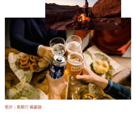
照片：奥斯汀·戴蒙德