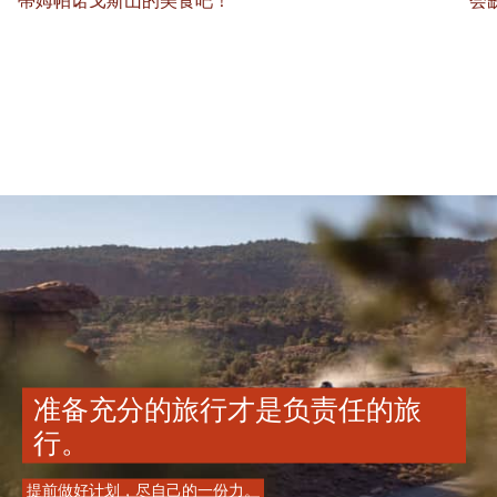
蒂姆帕诺戈斯山的美食吧！
会
准备充分的旅行才是负责任的旅
行。
提前做好计划，尽自己的一份力。