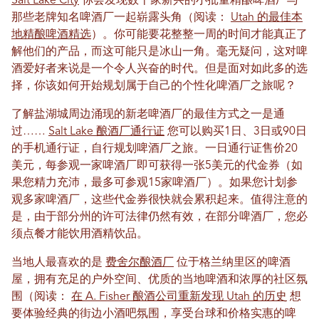
Salt Lake City
你会发现数十家新兴的小批量精酿啤酒厂与
那些老牌知名啤酒厂一起崭露头角（阅读：
Utah 的最佳本
地精酿啤酒精选
）。你可能要花整整一周的时间才能真正了
解他们的产品，而这可能只是冰山一角。毫无疑问，这对啤
酒爱好者来说是一个令人兴奋的时代。但是面对如此多的选
择，你该如何开始规划属于自己的个性化啤酒厂之旅呢？
了解盐湖城周边涌现的新老啤酒厂的最佳方式之一是通
过……
Salt Lake 酿酒厂通行证
您可以购买1日、3日或90日
的手机通行证，自行规划啤酒厂之旅。一日通行证售价20
美元，每参观一家啤酒厂即可获得一张5美元的代金券（如
果您精力充沛，最多可参观15家啤酒厂）。如果您计划参
观多家啤酒厂，这些代金券很快就会累积起来。值得注意的
是，由于部分州的许可法律仍然有效，在部分啤酒厂，您必
须点餐才能饮用酒精饮品。
当地人最喜欢的是
费舍尔酿酒厂
位于格兰纳里区的啤酒
屋，拥有充足的户外空间、优质的当地啤酒和浓厚的社区氛
围（阅读：
在 A. Fisher 酿酒公司重新发现 Utah 的历史
想
要体验经典的街边小酒吧氛围，享受台球和价格实惠的啤