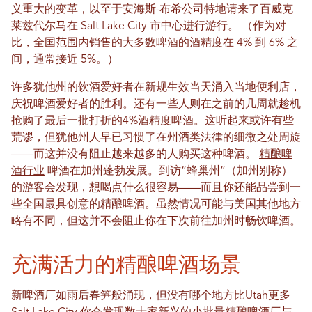
义重大的变革，以至于安海斯-布希公司特地请来了百威克
莱兹代尔马在 Salt Lake City 市中心进行游行。 （作为对
比，全国范围内销售的大多数啤酒的酒精度在 4% 到 6% 之
间，通常接近 5%。）
许多犹他州的饮酒爱好者在新规生效当天涌入当地便利店，
庆祝啤酒爱好者的胜利。还有一些人则在之前的几周就趁机
抢购了最后一批打折的4%酒精度啤酒。这听起来或许有些
荒谬，但犹他州人早已习惯了在州酒类法律的细微之处周旋
——而这并没有阻止越来越多的人购买这种啤酒。
精酿啤
酒行业
啤酒在加州蓬勃发展。到访“蜂巢州”（加州别称）
的游客会发现，想喝点什么很容易——而且你还能品尝到一
些全国最具创意的精酿啤酒。虽然情况可能与美国其他地方
略有不同，但这并不会阻止你在下次前往加州时畅饮啤酒。
充满活力的精酿啤酒场景
新啤酒厂如雨后春笋般涌现，但没有哪个地方比Utah更多