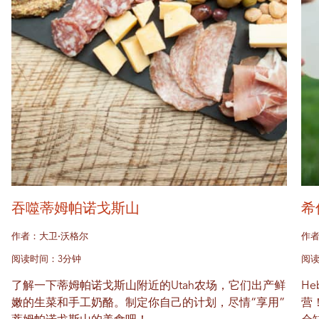
吞噬蒂姆帕诺戈斯山
希
作者：大卫·沃格尔
作者
阅读时间：3分钟
阅读
了解一下蒂姆帕诺戈斯山附近的Utah农场，它们出产鲜
He
嫩的生菜和手工奶酪。制定你自己的计划，尽情“享用”
营