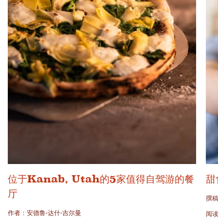
位于Kanab, Utah的5家值得自驾游的餐
甜
厅
撰稿
作者：安德鲁·达什·吉尔曼
阅读