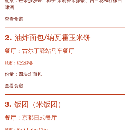
配菜：芒果莎莎酱、椰子-茉莉香米抓饭、西兰花和柠檬白
啤酒
查看食谱
2. 油炸面包/纳瓦霍玉米饼
餐厅：古尔丁驿站马车餐厅
城市：纪念碑谷
份量：四块炸面包
查看食谱
3. 饭团（米饭团）
餐厅：京都日式餐厅
城市：Salt Lake City