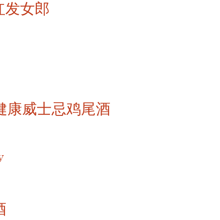
红发女郎
- 健康威士忌鸡尾酒
y
酒