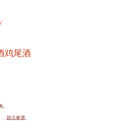
y
金酒鸡尾酒
饱。
……
甜点食谱
。