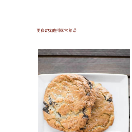
更多#犹他州家常菜谱