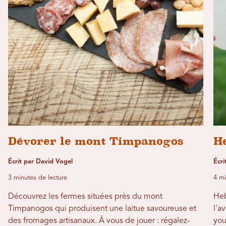
Dévorer le mont Timpanogos
H
Écrit par David Vogel
Écri
3 minutes de lecture
4 mi
Découvrez les fermes situées près du mont
Heb
Timpanogos qui produisent une laitue savoureuse et
l'a
des fromages artisanaux. À vous de jouer : régalez-
you