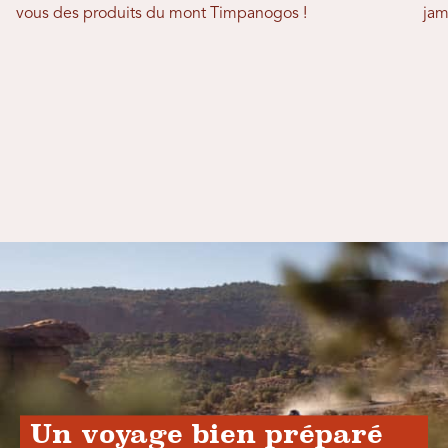
vous des produits du mont Timpanogos !
jam
Un voyage bien préparé