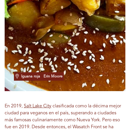
Iguana roja
Erin Moore
En 2019,
Salt Lake City
clasificada como la décima mejor
ciudad para veganos en el país, superando a ciudades
más famosas culinariamente como Nueva York. Pero eso
fue en 2019. Desde entonces, el Wasatch Front se ha