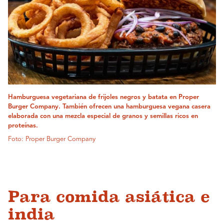
Hamburguesa vegetariana de frijoles negros y batata en Proper
Burger Company. También ofrecen una hamburguesa vegana casera
elaborada con una mezcla especial de granos y semillas ricos en
proteínas.
Foto: Proper Burger Company
Para comida asiática e
india