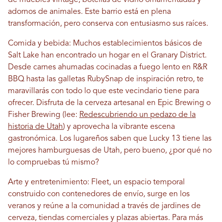
de muebles vintage, botellas de vidrio ornamentadas y
adornos de animales. Este barrio está en plena
transformación, pero conserva con entusiasmo sus raíces.
Comida y bebida: Muchos establecimientos básicos de
Salt Lake han encontrado un hogar en el Granary District.
Desde carnes ahumadas cocinadas a fuego lento en R&R
BBQ hasta las galletas RubySnap de inspiración retro, te
maravillarás con todo lo que este vecindario tiene para
ofrecer. Disfruta de la cerveza artesanal en Epic Brewing o
Fisher Brewing (lee:
Redescubriendo un pedazo de la
historia de Utah
) y aprovecha la vibrante escena
gastronómica. Los lugareños saben que Lucky 13 tiene las
mejores hamburguesas de Utah, pero bueno, ¿por qué no
lo compruebas tú mismo?
Arte y entretenimiento: Fleet, un espacio temporal
construido con contenedores de envío, surge en los
veranos y reúne a la comunidad a través de jardines de
cerveza, tiendas comerciales y plazas abiertas. Para más