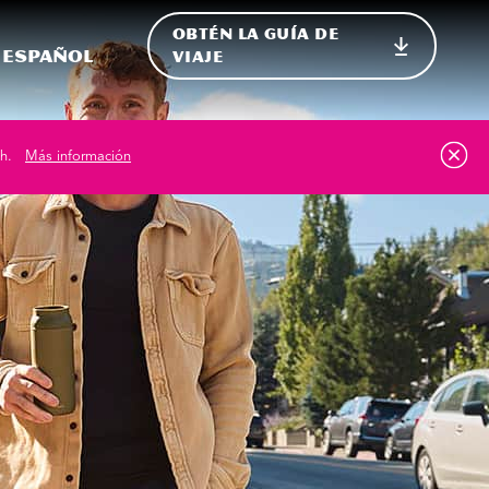
OBTÉN LA GUÍA DE
 en el sitio
ternar Internacional
Español
VIAJE
h.
Más información