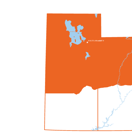
S
A
L
T
L
A
K
mi
do
I
T
Y