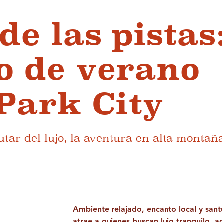
de las pistas
io de verano
 Park City
utar del lujo, la aventura en alta montaña
Ambiente relajado, encanto local y sant
atrae a quienes buscan lujo tranquilo,