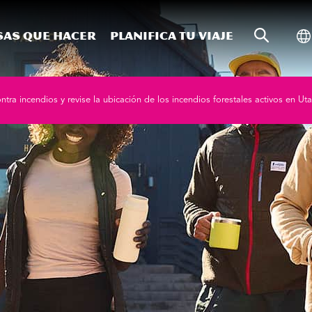
Búsqueda
Al
sas que hacer
Planifica tu viaje
ntra incendios y revise la ubicación de los incendios forestales activos en Uta