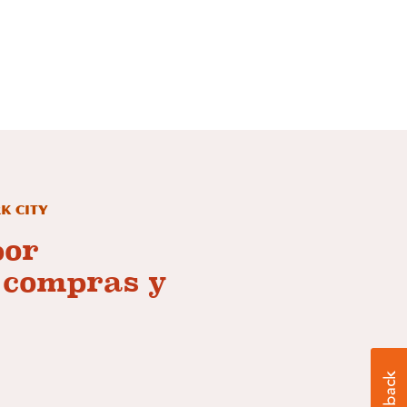
rk City
por
, compras y