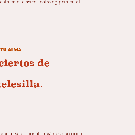
culo en el clásico
Teatro egipcio
en el
e tu alma
ciertos de
elesilla.
iencia excepcional. Levántese un poco