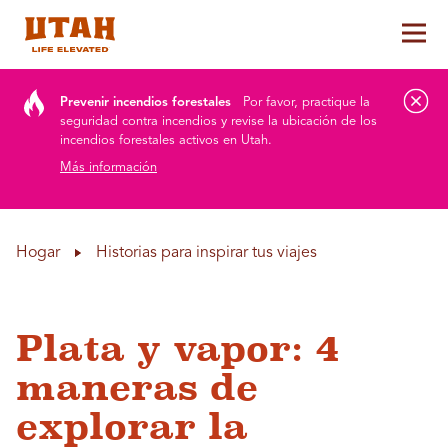
Alt
Skip to content
Prevenir incendios forestales
Por favor, practique la
seguridad contra incendios y revise la ubicación de los
incendios forestales activos en Utah.
Más información
Hogar
Historias para inspirar tus viajes
Plata y vapor: 4
maneras de
explorar la