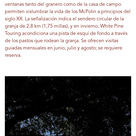
ventanas tanto del granero como de la casa de campo
permiten vislumbrar la vida de los McPolin a principios del
siglo XX. La señalización indica el sendero circular de la
granja de 2,8 km (1,75 millas), y en invierno, White Pine
Touring acondiciona una pista de esquí de fondo a través
de los pastos que rodean la granja. Se ofrecen visitas
guiadas mensuales en junio, julio y agosto; se requiere
reserva.