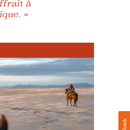
ffrait à
ique. »