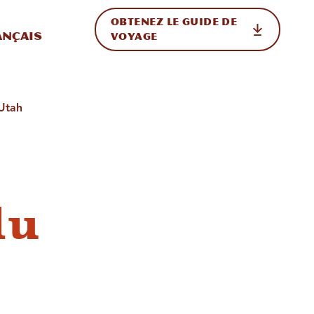
OBTENEZ LE GUIDE DE
ur le site
ler vers l'international
ançais
VOYAGE
 Utah
du