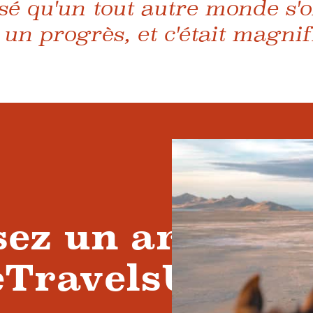
lisé qu'un tout autre monde s'o
t un progrès, et c'était magnif
sez un article
eTravelsUtah