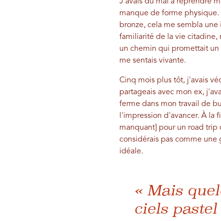
J'avais du mal à reprendre m
manque de forme physique. Ma
bronze, cela me sembla une in
familiarité de la vie citadine
un chemin qui promettait un a
me sentais vivante.
Cinq mois plus tôt, j'avais v
partageais avec mon ex, j'ava
ferme dans mon travail de bur
l'impression d'avancer. À la f
manquant] pour un road trip 
considérais pas comme une gr
idéale.
« Mais quel
ciels paste