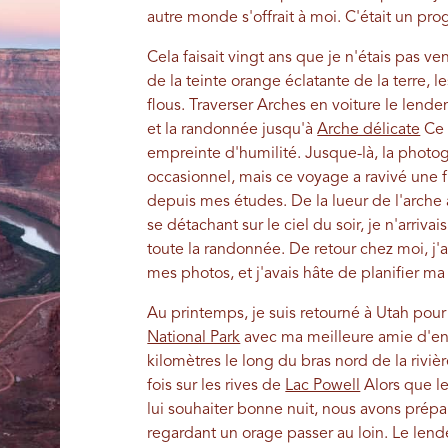
autre monde s'offrait à moi. C'était un prog
Cela faisait vingt ans que je n'étais pas v
de la teinte orange éclatante de la terre, 
flous. Traverser Arches en voiture le lend
et la randonnée jusqu'à
Arche délicate
Ce 
empreinte d'humilité. Jusque-là, la photo
occasionnel, mais ce voyage a ravivé une f
depuis mes études. De la lueur de l'arche a
se détachant sur le ciel du soir, je n'arri
toute la randonnée. De retour chez moi, j'a
mes photos, et j'avais hâte de planifier m
Au printemps, je suis retourné à Utah pour
National Park
avec ma meilleure amie d'enf
kilomètres le long du bras nord de la riviè
fois sur les rives de
Lac Powell
Alors que le
lui souhaiter bonne nuit, nous avons prép
regardant un orage passer au loin. Le lend