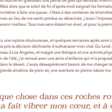
on souffle en gravissant une pente de grès qui semblait inter
is alors que le soleil de fin d'après-midi baignait les formati
vitation à faire une pause. J'étais à des centaines de kilomètre
, mais au lieu de me sentir perdue ou déracinée, j'avais l'impres
venir meilleur. Tous mes sens étaient en éveil, et pour la premi
écu une rupture douloureuse, et quelques semaines après avoir q
is pris la décision déchirante d'euthanasier mon chat. Du lundi
eau à Los Angeles, et malgré une thérapie et une activité physi
in de l'été, j'ai renoué avec une amie d'enfance qui m'a proposé 
dans le désert. J'avais désespérément besoin de me changer le
ande amatrice de plein air, une aventure en pleine nature me 
que chose dans ces roches ro
l a fait vibrer mon cœur, et 