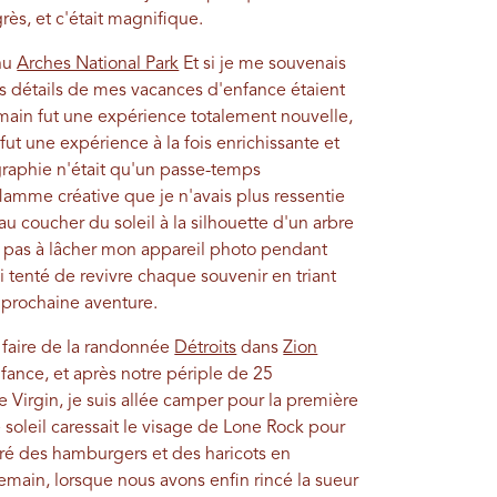
rès, et c'était magnifique.
enu
Arches National Park
Et si je me souvenais
les détails de mes vacances d'enfance étaient
emain fut une expérience totalement nouvelle,
fut une expérience à la fois enrichissante et
graphie n'était qu'un passe-temps
lamme créative que je n'avais plus ressentie
u coucher du soleil à la silhouette d'un arbre
vais pas à lâcher mon appareil photo pendant
i tenté de revivre chaque souvenir en triant
a prochaine aventure.
 faire de la randonnée
Détroits
dans
Zion
ance, et après notre périple de 25
re Virgin, je suis allée camper pour la première
 soleil caressait le visage de Lone Rock pour
aré des hamburgers et des haricots en
emain, lorsque nous avons enfin rincé la sueur