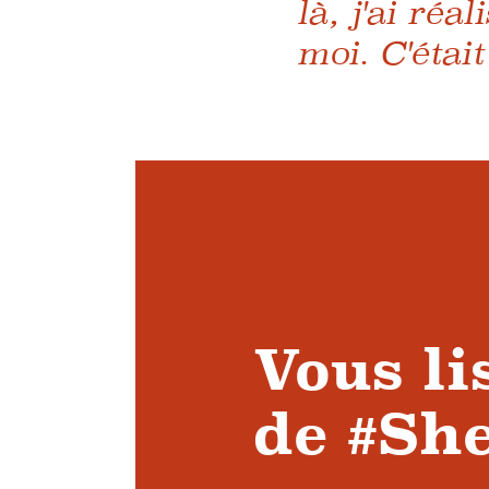
là, j'ai réa
moi. C'étai
Vous li
de #Sh