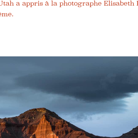
Utah a appris à la photographe Elisabeth
même.