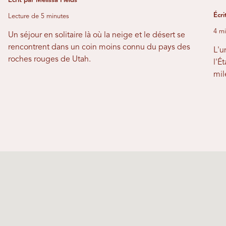
Écrit par Melissa Fields
Écri
Lecture de 5 minutes
4 mi
Un séjour en solitaire là où la neige et le désert se
rencontrent dans un coin moins connu du pays des
L'u
roches rouges de Utah.
l'É
mil