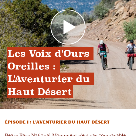
Les Voix d'Ours 
Oreilles : 
L'Aventurier du 
Haut Désert
Épisode 1 : L'aventurier du haut désert
Bears Ears National Monument n'est pas comparable