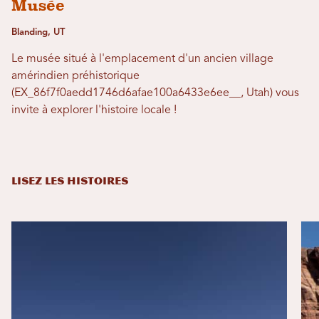
Musée
Blanding, UT
Le musée situé à l'emplacement d'un ancien village
amérindien préhistorique
(EX_86f7f0aedd1746d6afae100a6433e6ee__, Utah) vous
invite à explorer l'histoire locale !
LISEZ LES HISTOIRES