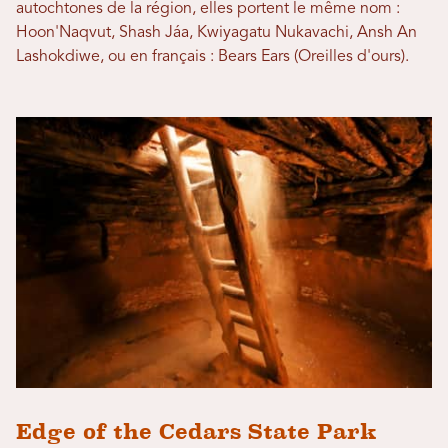
autochtones de la région, elles portent le même nom :
Hoon'Naqvut, Shash Jáa, Kwiyagatu Nukavachi, Ansh An
Lashokdiwe, ou en français : Bears Ears (Oreilles d'ours).
Edge of the Cedars State Park