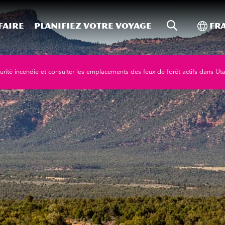
Recherche s
Bascu
faire
Planifiez votre voyage
Fr
curité incendie et consulter les emplacements des feux de forêt actifs dans Ut