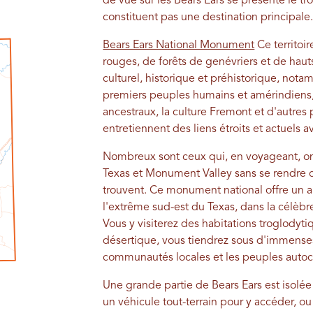
de vue sur les Bears Ears se présente le tro
constituent pas une destination principale.
Bears Ears National Monument
Ce territoi
rouges, de forêts de genévriers et de hauts
culturel, historique et préhistorique, no
premiers peuples humains et amérindiens, l
ancestraux, la culture Fremont et d'autres 
entretiennent des liens étroits et actuels av
Nombreux sont ceux qui, en voyageant, ont
Texas et Monument Valley sans se rendre 
trouvent. Ce monument national offre un ap
l'extrême sud-est du Texas, dans la célèbr
Vous y visiterez des habitations troglodyt
désertique, vous tiendrez sous d'immenses
communautés locales et les peuples autoch
Une grande partie de Bears Ears est isolée 
un véhicule tout-terrain pour y accéder, o