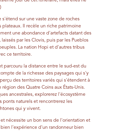
isième jour de cet itinéraire, mais elles ne
)
re s'étend sur une vaste zone de roches
 plateaux. Il recèle un riche patrimoine
tamment une abondance d'artefacts datant des
aissés par les Clovis, puis par les Pueblos
peuples. La nation Hopi et d'autres tribus
ec ce territoire.
 parcouru la distance entre le sud-est du
compte de la richesse des paysages qui s'y
erçu des territoires variés qui s'étendent à
e région des Quatre Coins aux États-Unis.
iques ancestrales, explorerez l'écosystème
 ponts naturels et rencontrerez les
tones qui y vivent.
et nécessite un bon sens de l'orientation et
u bien l'expérience d'un randonneur bien