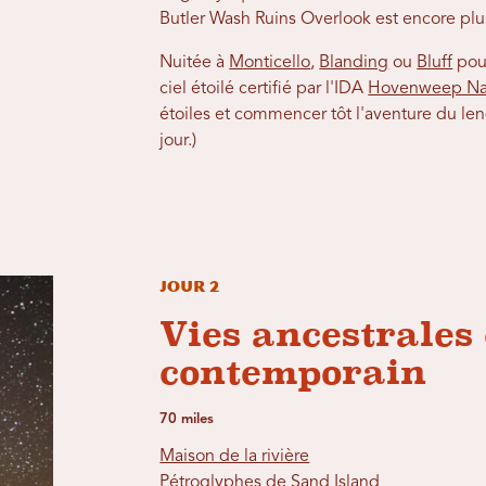
Butler Wash Ruins Overlook est encore pl
Nuitée à
Monticello
,
Blanding
ou
Bluff
pour
ciel étoilé certifié par l'IDA
Hovenweep Na
étoiles et commencer tôt l'aventure du le
jour.)
Jour 2
Vies ancestrales 
contemporain
70 miles
Maison de la rivière
Pétroglyphes de Sand Island