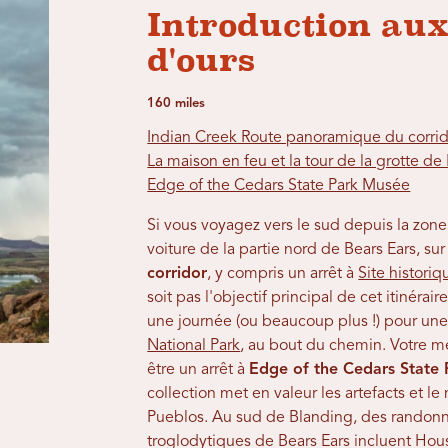
Introduction aux
d'ours
160 miles
Indian Creek Route panoramique du corri
La maison en feu et la tour de la grotte d
Edge of the Cedars State Park Musée
Si vous voyagez vers le sud depuis la zo
voiture de la partie nord de Bears Ears, sur
corridor
, y compris un arrêt à
Site histori
soit pas l'objectif principal de cet itinéra
une journée (ou beaucoup plus !) pour une
National Park
, au bout du chemin. Votre me
être un arrêt à
Edge of the Cedars State
collection met en valeur les artefacts et l
Pueblos. Au sud de Blanding, des randonné
troglodytiques de Bears Ears incluent Hous