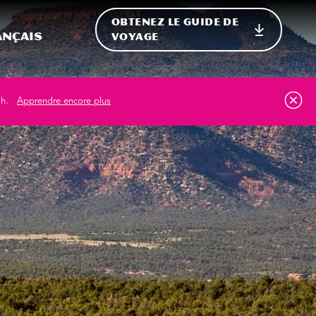
OBTENEZ LE GUIDE DE
ur le site
ler vers l'international
ançais
VOYAGE
ah.
Apprendre encore plus