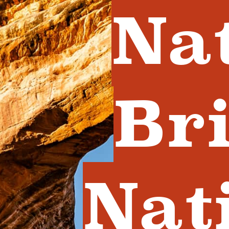
Na
Br
Nat