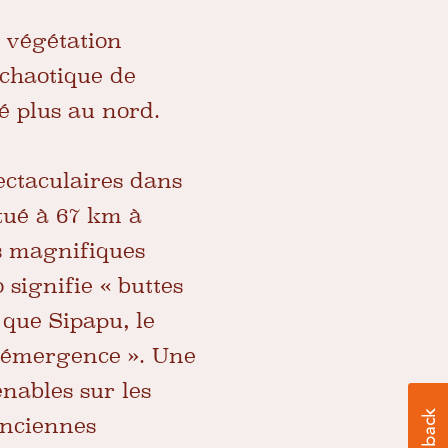
 végétation
 chaotique de
ué plus au nord.
pectaculaires dans
tué à 67 km à
s magnifiques
signifie « buttes
 que Sipapu, le
d'émergence ». Une
nables sur les
'anciennes