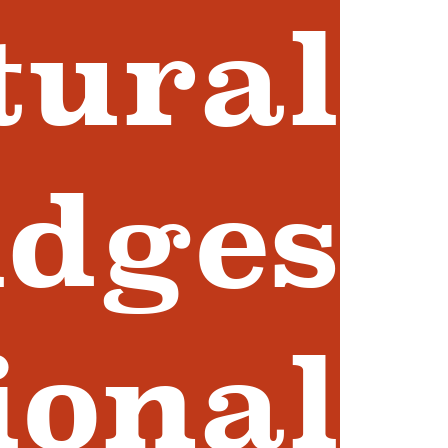
tural
idges
ional