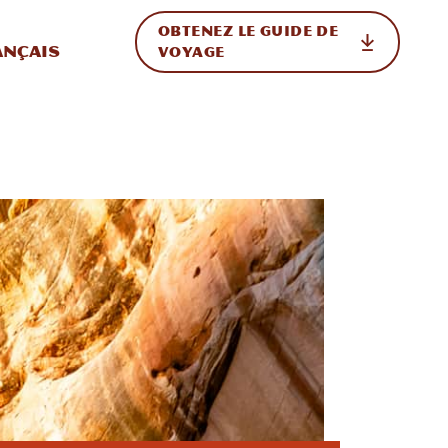
OBTENEZ LE GUIDE DE
ur le site
ler vers l'international
ançais
VOYAGE