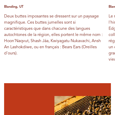
Blanding, UT
Blan
Deux buttes imposantes se dressent sur un paysage
Le 
magnifique. Ces buttes jumelles sont si
l'h
caractéristiques que dans chacune des langues
Edg
autochtones de la région, elles portent le même nom :
col
Hoon'Naqvut, Shash Jáa, Kwiyagatu Nukavachi, Ansh
rég
An Lashokdiwe, ou en français : Bears Ears (Oreilles
un 
d'ours).
gra
vie