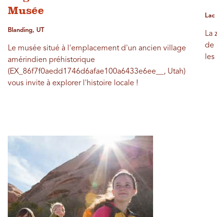
Musée
Lac 
Blanding, UT
La 
de 
Le musée situé à l'emplacement d'un ancien village
les
amérindien préhistorique
(EX_86f7f0aedd1746d6afae100a6433e6ee__, Utah)
vous invite à explorer l'histoire locale !