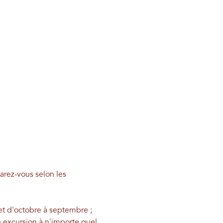
garez-vous selon les
 et d'octobre à septembre ;
 excursion à n'importe quel