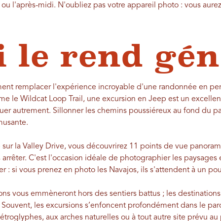
 ou l'après-midi. N'oubliez pas votre appareil photo : vous aur
i le rend gén
iment remplacer l'expérience incroyable d'une randonnée en pe
me le Wildcat Loop Trail, une excursion en Jeep est un excell
uer autrement. Sillonner les chemins poussiéreux au fond du parc
musante.
 sur la Valley Drive, vous découvrirez 11 points de vue panoram
arrêter. C'est l'occasion idéale de photographier les paysages 
r : si vous prenez en photo les Navajos, ils s'attendent à un pou
ions vous emmèneront hors des sentiers battus ; les destinatio
s. Souvent, les excursions s’enfoncent profondément dans le parc
troglyphes, aux arches naturelles ou à tout autre site prévu 