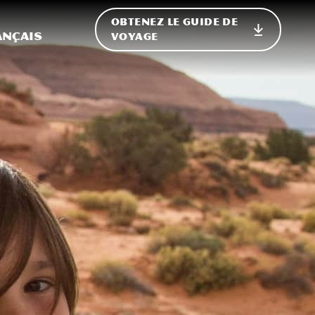
OBTENEZ LE GUIDE DE
ur le site
ler vers l'international
ançais
VOYAGE