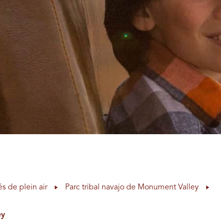
és de plein air
Parc tribal navajo de Monument Valley
ey