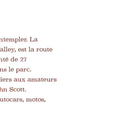
ontempler. La
ley, est la route
nté de 27
ns le parc.
iers aux amateurs
hn Scott.
utocars, motos,