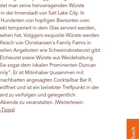
indet man seine hervorragenden Würste
in der Innenstadt von Salt Lake City. In
s Hunderten von hopfigen Biersorten vom
fekt temperiert in dem Glas serviert werden,
gesehen hat. Volggers exquisite Würste werden
eisch von Christiansen's Family Farms in
tionellen Angeboten wie Schweinsbratwurst gibt
Elchwurst sowie Würste aus Weidehaltung
 Sie sogar dem lokalen Prominenten Duncan
mily“. Er ist Mitinhaber (zusammen mit
enachbarten angesagten Cocktailbar Bar X.
ffnet und ist ein beliebter Treffpunkt in der
wand zu verfolgen und gelegentlich
Abende zu veranstalten. (Weiterlesen:
n-Tipps
)