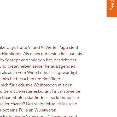
ake Citys Hüfte
9. und 9. Viertel
Pago steht
 Highlights. Als eines der ersten Restaurants
e-Konzept verschrieben hat, besticht das
 und bietet neben seiner herausragenden
r als auch vom Wine Enthusiast gewürdigt
heimische besuchen regelmäßig die
 sich für exklusive Weinproben mit den
d dem Schwesterrestaurant Finca) sowie bei
n Bauernhöfen stattfinden – so kommen sie
ueller Favorit? Das vielgelobte elsässische
bot eine Fülle an Wurstwaren,
traditionelle Sauerkraut-Zubereitung mit