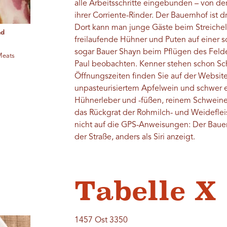
alle Arbeitsschritte eingebunden – von de
ihrer Corriente-Rinder. Der Bauernhof ist 
Dort kann man junge Gäste beim Streiche
nd
freilaufende Hühner und Puten auf einer
sogar Bauer Shayn beim Pflügen des Felde
Meats
Paul beobachten. Kenner stehen schon Sch
Öffnungszeiten finden Sie auf der Website
unpasteurisiertem Apfelwein und schwer e
Hühnerleber und -füßen, reinem Schweinef
das Rückgrat der Rohmilch- und Weidefleis
nicht auf die GPS-Anweisungen: Der Bauer
der Straße, anders als Siri anzeigt.
Tabelle X
1457 Ost 3350