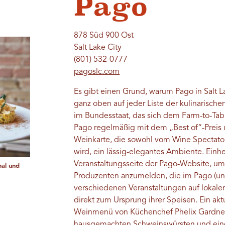
Pago
878 Süd 900 Ost
Salt Lake City
(801) 532-0777
pagoslc.com
Es gibt einen Grund, warum Pago in Salt L
ganz oben auf jeder Liste der kulinarischen
im Bundesstaat, das sich dem Farm-to-Tabl
Pago regelmäßig mit dem „Best of“-Preis
Weinkarte, die sowohl vom Wine Spectato
wird, ein lässig-elegantes Ambiente. Ein
Veranstaltungsseite der Pago-Website, um
nal und
Produzenten anzumelden, die im Pago (un
verschiedenen Veranstaltungen auf lokale
direkt zum Ursprung ihrer Speisen. Ein akt
Weinmenü von Küchenchef Phelix Gardner 
hausgemachten Schweinswürsten und eine 