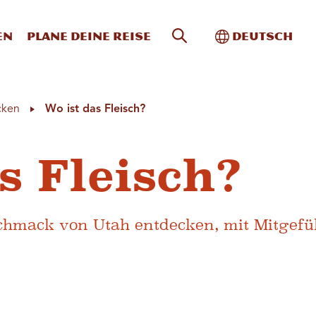
Website-Suche
Toggle Intern
en
Plane deine Reise
Deutsch
cken
Wo ist das Fleisch?
s Fleisch?
chmack von Utah entdecken, mit Mitgefü