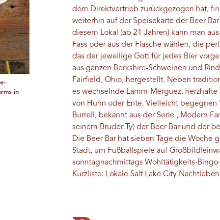
dem Direktvertrieb zurückgezogen hat, f
weiterhin auf der Speisekarte der Beer Bar 
diesem Lokal (ab 21 Jahren) kann man au
Fass oder aus der Flasche wählen, die per
das der jeweilige Gott für jedes Bier vor
aus ganzen Berkshire-Schweinen und Rindfl
Fairfield, Ohio, hergestellt. Neben tradi
e-
es wechselnde Lamm-Merguez, herzhafte 
arms in
von Huhn oder Ente. Vielleicht begegnen
Burrell, bekannt aus der Serie „Modern Fa
seinem Bruder Ty) der Beer Bar und der b
Die Beer Bar hat sieben Tage die Woche geö
Stadt, um Fußballspiele auf Großbildlein
sonntagnachmittags Wohltätigkeits-Bingo-
Kurzliste: Lokale Salt Lake City Nachtlebe