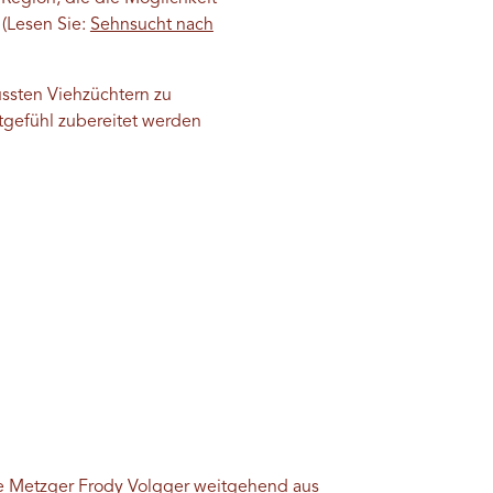
 (Lesen Sie:
Sehnsucht nach
ssten Viehzüchtern zu
tgefühl zubereitet werden
he Metzger Frody Volgger weitgehend aus