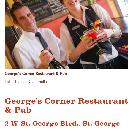
George's Corner Restaurant & Pub
Foto: Elainna Ciaramella
George's Corner Restaurant
& Pub
2 W. St. George Blvd., St. George