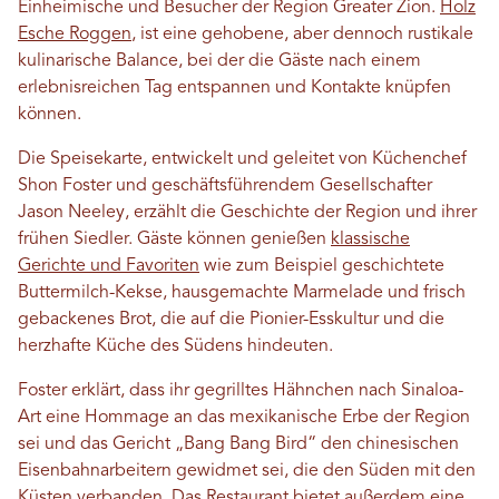
Einheimische und Besucher der Region Greater Zion.
Holz
Esche Roggen
, ist eine gehobene, aber dennoch rustikale
kulinarische Balance, bei der die Gäste nach einem
erlebnisreichen Tag entspannen und Kontakte knüpfen
können.
Die Speisekarte, entwickelt und geleitet von Küchenchef
Shon Foster und geschäftsführendem Gesellschafter
Jason Neeley, erzählt die Geschichte der Region und ihrer
frühen Siedler. Gäste können genießen
klassische
Gerichte und Favoriten
wie zum Beispiel geschichtete
Buttermilch-Kekse, hausgemachte Marmelade und frisch
gebackenes Brot, die auf die Pionier-Esskultur und die
herzhafte Küche des Südens hindeuten.
Foster erklärt, dass ihr gegrilltes Hähnchen nach Sinaloa-
Art eine Hommage an das mexikanische Erbe der Region
sei und das Gericht „Bang Bang Bird“ den chinesischen
Eisenbahnarbeitern gewidmet sei, die den Süden mit den
Küsten verbanden. Das Restaurant bietet außerdem eine