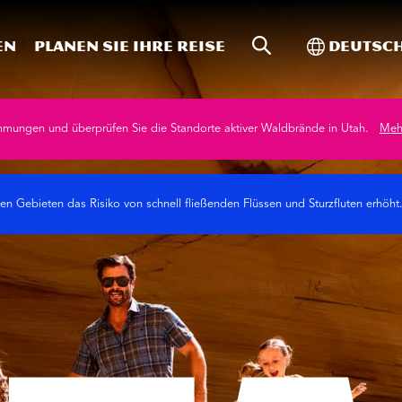
Website-Suche
Toggle In
en
Planen Sie Ihre Reise
Deutsc
mmungen und überprüfen Sie die Standorte aktiver Waldbrände in Utah.
Mehr
n Gebieten das Risiko von schnell fließenden Flüssen und Sturzfluten erhöht