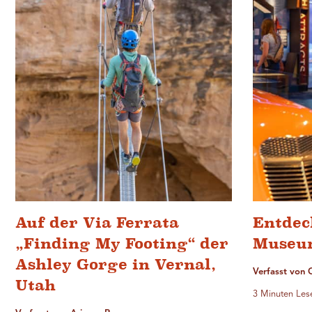
Auf der Via Ferrata
Entdec
„Finding My Footing“ der
Museu
Ashley Gorge in Vernal,
Verfasst von 
Utah
3 Minuten Les