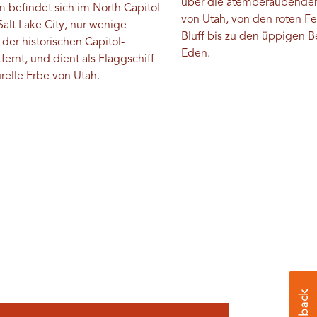
über die atemberaubende
befindet sich im North Capitol
von Utah, von den roten Fe
Salt Lake City, nur wenige
Bluff bis zu den üppigen 
 der historischen Capitol-
Eden.
ernt, und dient als Flaggschiff
urelle Erbe von Utah.