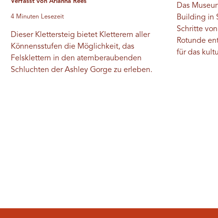
Verfasst von Arianna Rees
Das Museum 
4 Minuten Lesezeit
Building in 
Schritte von
Dieser Klettersteig bietet Kletterern aller
Rotunde entf
Könnensstufen die Möglichkeit, das
für das kult
Felsklettern in den atemberaubenden
Schluchten der Ashley Gorge zu erleben.