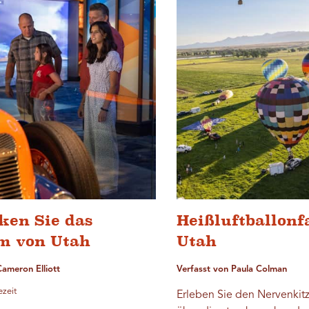
ken Sie das
Heißluftballonf
m von Utah
Utah
Cameron Elliott
Verfasst von Paula Colman
ezeit
Erleben Sie den Nervenkitz