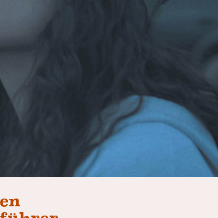
nen
eführer