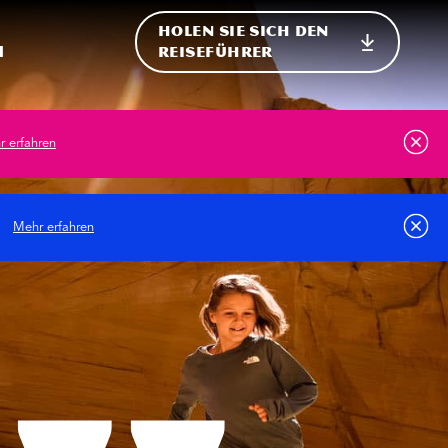
HOLEN SIE SICH DEN
ternational
h
REISEFÜHRER
 erfahren
.
Mehr erfahren