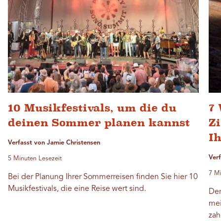
10 Musikfestivals, um die du
7
deinen Sommer planen kannst
Z
I
Verfasst von Jamie Christensen
Ver
5 Minuten Lesezeit
7 Mi
Bei der Planung Ihrer Sommerreisen finden Sie hier 10
Musikfestivals, die eine Reise wert sind.
Der
mei
zah