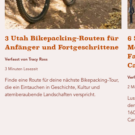
3 Utah Bikepacking-Routen für
6 
Anfänger und Fortgeschrittene
M
F
Verfasst von Tracy Ross
C
3 Minuten Lesezeit
Verf
Finde eine Route für deine nächste Bikepacking-Tour,
die ein Eintauchen in Geschichte, Kultur und
2 Mi
atemberaubende Landschaften verspricht.
Lus
dem
160
Cam