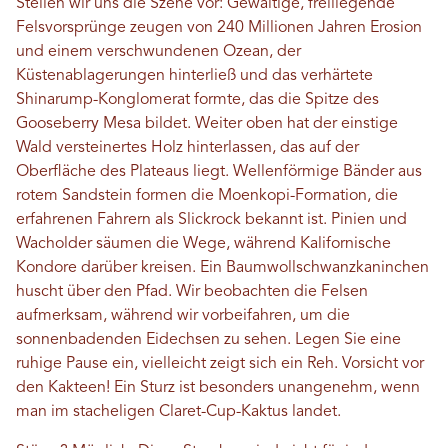
Stellen wir uns die Szene vor: Gewaltige, freiliegende
Felsvorsprünge zeugen von 240 Millionen Jahren Erosion
und einem verschwundenen Ozean, der
Küstenablagerungen hinterließ und das verhärtete
Shinarump-Konglomerat formte, das die Spitze des
Gooseberry Mesa bildet. Weiter oben hat der einstige
Wald versteinertes Holz hinterlassen, das auf der
Oberfläche des Plateaus liegt. Wellenförmige Bänder aus
rotem Sandstein formen die Moenkopi-Formation, die
erfahrenen Fahrern als Slickrock bekannt ist. Pinien und
Wacholder säumen die Wege, während Kalifornische
Kondore darüber kreisen. Ein Baumwollschwanzkaninchen
huscht über den Pfad. Wir beobachten die Felsen
aufmerksam, während wir vorbeifahren, um die
sonnenbadenden Eidechsen zu sehen. Legen Sie eine
ruhige Pause ein, vielleicht zeigt sich ein Reh. Vorsicht vor
den Kakteen! Ein Sturz ist besonders unangenehm, wenn
man im stacheligen Claret-Cup-Kaktus landet.