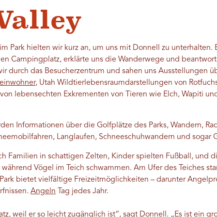
Valley
m Park hielten wir kurz an, um uns mit Donnell zu unterhalten. 
den Campingplatz, erklärte uns die Wanderwege und beantwort
ir durch das Besucherzentrum und sahen uns Ausstellungen übe
reinwohner
, Utah Wildtierlebensraumdarstellungen von Rotfuchs
l von lebensechten Exkrementen von Tieren wie Elch, Wapiti un
.
rden Informationen über die Golfplätze des Parks, Wandern, Ra
neemobilfahren, Langlaufen, Schneeschuhwandern und sogar G
h Familien in schattigen Zelten, Kinder spielten Fußball, und d
z, während Vögel im Teich schwammen. Am Ufer des Teiches st
Park bietet vielfältige Freizeitmöglichkeiten – darunter Angelp
rfnissen.
Angeln
Tag jedes Jahr.
tz, weil er so leicht zugänglich ist“, sagt Donnell. „Es ist ein g