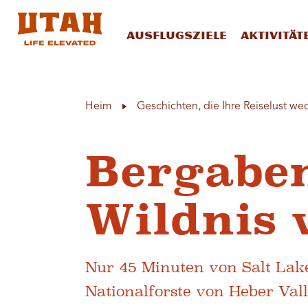
Ausflugsziele
Aktivität
Skip to content
Heim
Geschichten, die Ihre Reiselust we
Bergaben
Wildnis 
Nur 45 Minuten von Salt Lake
Nationalforste von Heber Val