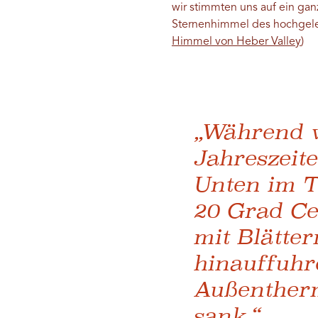
wir stimmten uns auf ein gan
Sternenhimmel des hochgeleg
Himmel von Heber Valley
)
„Während w
Jahreszeit
Unten im T
20 Grad Ce
mit Blätte
hinauffuhre
Außentherm
sank.“