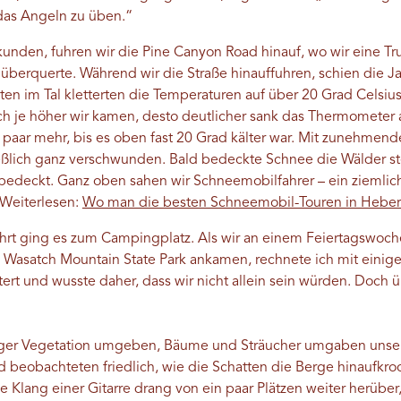
 das Angeln zu üben.“
unden, fuhren wir die Pine Canyon Road hinauf, wo wir eine Tr
e überquerte. Während wir die Straße hinauffuhren, schien die J
ten im Tal kletterten die Temperaturen auf über 20 Grad Celsi
h je höher wir kamen, desto deutlicher sank das Thermometer 
 paar mehr, bis es oben fast 20 Grad kälter war. Mit zunehmend
eßlich ganz verschwunden. Bald bedeckte Schnee die Wälder st
edeckt. Ganz oben sahen wir Schneemobilfahrer – ein ziemlich
 (Weiterlesen:
Wo man die besten Schneemobil-Touren in Heber 
hrt ging es zum Campingplatz. Als wir an einem Feiertagswo
asatch Mountain State Park ankamen, rechnete ich mit einigem
tert und wusste daher, dass wir nicht allein sein würden. Doch
iger Vegetation umgeben, Bäume und Sträucher umgaben unser 
 beobachteten friedlich, wie die Schatten die Berge hinaufkro
lang einer Gitarre drang von ein paar Plätzen weiter herüber, 