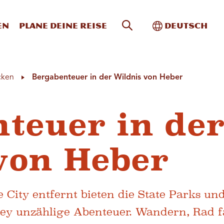
Website-Suche
Toggle Intern
en
Plane deine Reise
Deutsch
cken
Bergabenteuer in der Wildnis von Heber
teuer in de
von Heber
 City entfernt bieten die State Parks un
ley unzählige Abenteuer. Wandern, Rad f