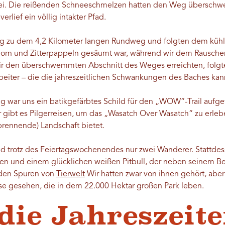
t sei. Die reißenden Schneeschmelzen hatten den Weg überschw
rlief ein völlig intakter Pfad.
 zu dem 4,2 Kilometer langen Rundweg und folgten dem kühle
orn und Zitterpappeln gesäumt war, während wir dem Rauschen
 wir den überschwemmten Abschnitt des Weges erreichten, folgt
beiter – die die jahreszeitlichen Schwankungen des Baches kann
 war uns ein batikgefärbtes Schild für den „WOW“-Trail aufgef
gibt es Pilgerreisen, um das „Wasatch Over Wasatch“ zu erleb
rennende) Landschaft bietet.
nd trotz des Feiertagswochenendes nur zwei Wanderer. Stattdes
en und einem glücklichen weißen Pitbull, der neben seinem Bes
 den Spuren von
Tierwelt
Wir hatten zwar von ihnen gehört, aber
se gesehen, die in dem 22.000 Hektar großen Park leben.
die Jahreszeite