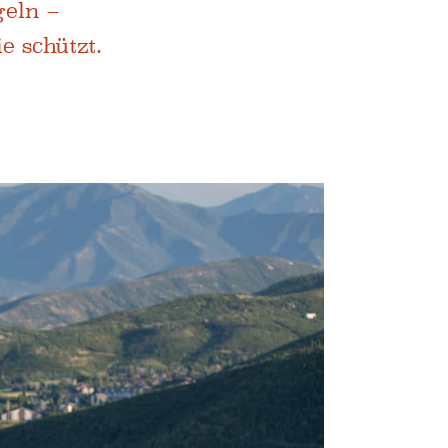
geln –
e schützt.