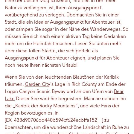
Eine der besten Möglichkeiten, Ihre Zeit in der freien
Natur zu verlängern, ist, Ihren Ausgangspunkt
vorübergehend zu verlegen. Übernachten Sie in einer
Stadt, die ein idealer Ausgangspunkt für Abenteuer ist,
oder campen Sie sogar in der Nähe des Wanderweges. So
müssen Sie sich nach einem aktiven Tag keine Gedanken
mehr um die Heimfahrt machen. Lesen Sie unten mehr
über diese tollen Städte, die sich perfekt als
Ausgangspunkt für Abenteuer eignen, und planen Sie
noch heute Ihren nächsten Urlaub!
Wenn Sie von den leuchtenden Blautönen der Karibik
träumen,
Garden City
's Lage in Rich County am Ende der
Logan Canyon Scenic Byway und an den Ufern von
Bear
Lake
Dieser See wird Sie begeistern. Manche nennen ihn
die „Karibik der Rocky Mountains“, und viele Fans der
Region bevorzugen es, in
[EX_438d90706dd440b594cf624ecbffa152__] zu
übernachten, um die wunderschöne Landschaft in Ruhe zu