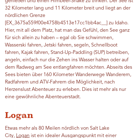
genießen und einen Himbeer-Shake zu trinken. Der See ist
32 Kilometer lang und 11 Kilometer breit und liegt an der
nördlichen Grenze
[EX_3675a559f00e4758b4513e17cc1bb4ac__] zu Idaho.
Hier, mit all dem Platz, hat man das Gefühl, den See ganz
für sich allein zu haben – egal ob Sie schwimmen,
Wasserski fahren, Jetski fahren, segeln, Schnellboot
fahren, Kajak fahren, Stand-Up-Paddling (SUP) betreiben,
angeln, einfach nur die Zehen ins Wasser halten oder auf
dem Radweg am See entlangfahren möchten. Abseits des
Sees bieten über 160 Kilometer Wanderwege Wanderern,
Radfahrern und ATV-Fahrern die Möglichkeit, nach
Herzenslust Abenteuer zu erleben. Dies ist mehr als nur
eine gewöhnliche Abenteuerstadt.
Logan
Etwas mehr als 80 Meilen nördlich von Salt Lake
City,
Logan
ist ein idealer Ausgangspunkt mit einer