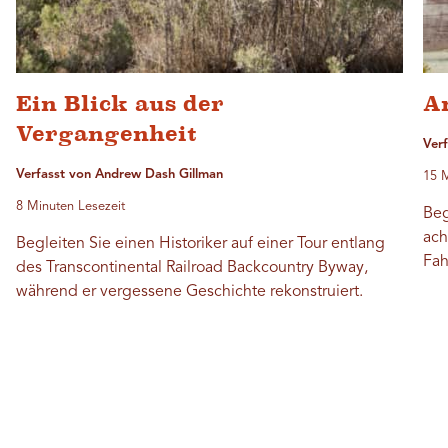
Ein Blick aus der
A
Vergangenheit
Verf
Verfasst von Andrew Dash Gillman
15 M
8 Minuten Lesezeit
Beg
ach
Begleiten Sie einen Historiker auf einer Tour entlang
Fah
des Transcontinental Railroad Backcountry Byway,
während er vergessene Geschichte rekonstruiert.