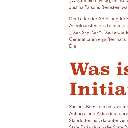
„Was für ein Privileg, mit K
Justina Parsons-Bernstein w
Der Leiter der Abteilung für
Astrotouristen das Lichterspi
„Dark Sky Park“. Das bedeut
Generationen ergriffen hat un
Die
Was i
Initi
Parsons-Bernstein hat zusamm
Antrags- und Akkreditierungs
Standorten auf, darunter Ge
State Parks durch die State 