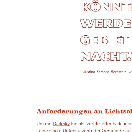
könnt
werde
gebiet
Nacht.
– Justina Parsons-Bernstein, U
Anforderungen an Lichtsc
Um ein
DarkSky
Ein als -zertifizierter Park an
„eine starke Unterstützung der Gemeinde für