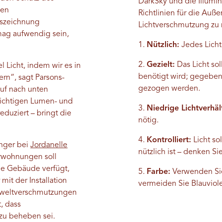
DarkSky und die Illumin
hen
Richtlinien für die Auße
uszeichnung
Lichtverschmutzung zu
mag aufwendig sein,
1.
Nützlich:
Jedes Licht
2.
Gezielt:
Das Licht sol
Licht, indem wir es in
benötigt wird; gegeben
rn“, sagt Parsons-
gezogen werden.
auf nach unten
richtigen Lumen- und
3.
Niedrige Lichtverhäl
eduziert – bringt die
nötig.
4.
Kontrolliert:
Licht so
nger bei
Jordanelle
nützlich ist – denken 
rwohnungen soll
le Gebäude verfügt,
5.
Farbe:
Verwenden Sie
t der Installation
vermeiden Sie Blauviole
mweltverschmutzungen
t, dass
zu beheben sei.