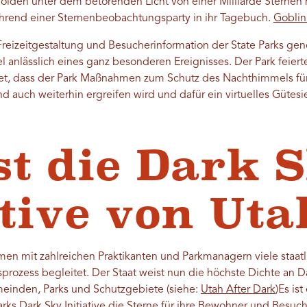
obolden unter dem betörenden Licht von einer Milliarde Sternen
ährend einer Sternenbeobachtungsparty in ihr Tagebuch.
Goblin 
 Freizeitgestaltung und Besucherinformation der State Parks ge
el anlässlich eines ganz besonderen Ereignisses. Der Park feier
et, dass der Park Maßnahmen zum Schutz des Nachthimmels für
d auch weiterhin ergreifen wird und dafür ein virtuelles Gütesi
st die Dark 
ative von Uta
en mit zahlreichen Praktikanten und Parkmanagern viele staatl
prozess begleitet. Der Staat weist nun die höchste Dichte an Da
meinden, Parks und Schutzgebiete (siehe:
Utah After Dark
)
Es ist
Parks Dark Sky Initiative die Sterne für ihre Bewohner und Besu