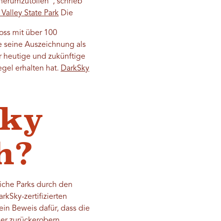
 herumzutollen“, schrieb
Valley State Park
Die
noss mit über 100
te seine Auszeichnung als
 heutige und zukünftige
egel erhalten hat.
DarkSky
Sky
h?
iche Parks durch den
rkSky-zertifizierten
 ein Beweis dafür, dass die
cher zurückerobern.