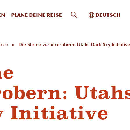
Website-Suche
Toggle Intern
en
Plane deine Reise
Deutsch
cken
Die Sterne zurückerobern: Utahs Dark Sky Initiativ
ne
obern: Utah
 Initiative