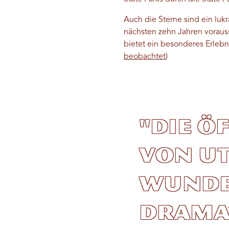
Auch die Sterne sind ein luk
nächsten zehn Jahren vorauss
bietet ein besonderes Erleb
beobachtet
)
"Die ö
von Ut
wunde
dramat