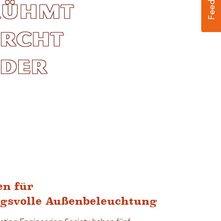
rühmt
urcht
 der
en für
gsvolle Außenbeleuchtung