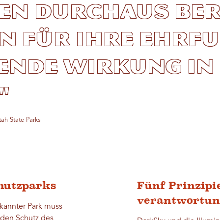
en durchaus be
n für ihre Ehrf
ende Wirkung in
"
tah State Parks
hutzparks
Fünf Prinzipi
verantwortun
erkannter Park muss
 den Schutz des