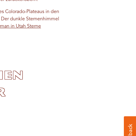
des Colorado-Plateaus in den
en. Der dunkle Sternenhimmel
man in Utah Sterne
hen
r