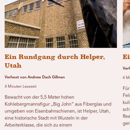
Ein Rundgang durch Helper,
Ei
Utah
Verf
Verfasst von Andrew Dash Gillman
4 Mi
4 Minuten Lesezeit
Für
Fel
Bewacht von der 5,5 Meter hohen
kul
Kohlebergmannsfigur „Big John“ aus Fiberglas und
sch
umgeben von Eisenbahnschienen, ist Helper, Utah,
Ree
eine historische Stadt mit Wurzeln in der
gen
Arbeiterklasse, die sich zu einem