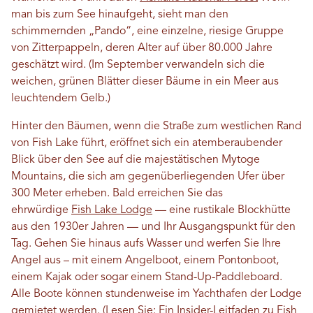
man bis zum See hinaufgeht, sieht man den
schimmernden „Pando“, eine einzelne, riesige Gruppe
von Zitterpappeln, deren Alter auf über 80.000 Jahre
geschätzt wird. (Im September verwandeln sich die
weichen, grünen Blätter dieser Bäume in ein Meer aus
leuchtendem Gelb.)
Hinter den Bäumen, wenn die Straße zum westlichen Rand
von Fish Lake führt, eröffnet sich ein atemberaubender
Blick über den See auf die majestätischen Mytoge
Mountains, die sich am gegenüberliegenden Ufer über
300 Meter erheben. Bald erreichen Sie das
ehrwürdige
Fish Lake Lodge
— eine rustikale Blockhütte
aus den 1930er Jahren — und Ihr Ausgangspunkt für den
Tag. Gehen Sie hinaus aufs Wasser und werfen Sie Ihre
Angel aus – mit einem Angelboot, einem Pontonboot,
einem Kajak oder sogar einem Stand-Up-Paddleboard.
Alle Boote können stundenweise im Yachthafen der Lodge
gemietet werden. (Lesen Sie:
Ein Insider-Leitfaden zu Fish