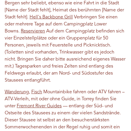
Bergen sehr beliebt, ebenso wie eine Fahrt in die Stadt
[Name der Stadt fehlt], Heimat des berühmten [Name der
Stadt fehlt].
Hell's Backbone Grill
Verbringen Sie einen
oder mehrere Tage auf dem Campingplatz Lower
Bowns.
Reservieren
Auf dem Campingplatz befinden sich
vier Einzelstellplätze oder ein Gruppenplatz für 50
Personen, jeweils mit Feuerstelle und Picknicktisch.
(Toiletten sind vorhanden, Trinkwasser gibt es jedoch
nicht. Bringen Sie daher bitte ausreichend eigenes Wasser
mit.) Tagesparken und freies Zelten sind entlang des
Feldwegs erlaubt, der am Nord- und Südostufer des
Stausees entlangführt.
Wanderung
,
Fisch
Mountainbike fahren oder ATV fahren –
ATV-Verleih, mit oder ohne Guide, in Torrey finden Sie
unter
Fremont River Guides
— entlang der Süd- und
Ostseite des Stausees zu einem der vielen Sandstrände.
Dieser Stausee ist selbst an den besucherstärksten
Sommerwochenenden in der Regel ruhig und somit ein