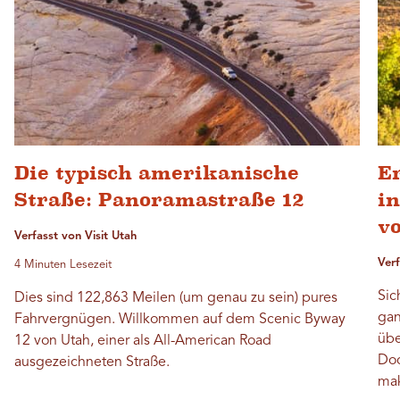
Die typisch amerikanische
E
Straße: Panoramastraße 12
i
v
Verfasst von Visit Utah
Verf
4 Minuten Lesezeit
Sic
Dies sind 122,863 Meilen (um genau zu sein) pures
gan
Fahrvergnügen. Willkommen auf dem Scenic Byway
übe
12 von Utah, einer als All-American Road
Doc
ausgezeichneten Straße.
mak