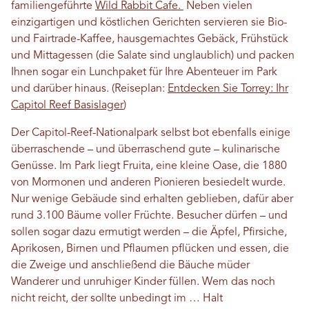
familiengeführte
Wild Rabbit Cafe.
Neben vielen
einzigartigen und köstlichen Gerichten servieren sie Bio-
und Fairtrade-Kaffee, hausgemachtes Gebäck, Frühstück
und Mittagessen (die Salate sind unglaublich) und packen
Ihnen sogar ein Lunchpaket für Ihre Abenteuer im Park
und darüber hinaus. (Reiseplan:
Entdecken Sie Torrey: Ihr
Capitol Reef Basislager
)
Der Capitol-Reef-Nationalpark selbst bot ebenfalls einige
überraschende – und überraschend gute – kulinarische
Genüsse. Im Park liegt Fruita, eine kleine Oase, die 1880
von Mormonen und anderen Pionieren besiedelt wurde.
Nur wenige Gebäude sind erhalten geblieben, dafür aber
rund 3.100 Bäume voller Früchte. Besucher dürfen – und
sollen sogar dazu ermutigt werden – die Äpfel, Pfirsiche,
Aprikosen, Birnen und Pflaumen pflücken und essen, die
die Zweige und anschließend die Bäuche müder
Wanderer und unruhiger Kinder füllen. Wem das noch
nicht reicht, der sollte unbedingt im … Halt