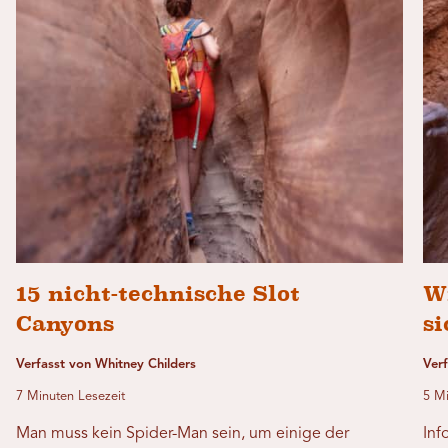
15 nicht-technische Slot
W
Canyons
si
Verfasst von Whitney Childers
Ver
7 Minuten Lesezeit
5 Mi
Man muss kein Spider-Man sein, um einige der
Inf