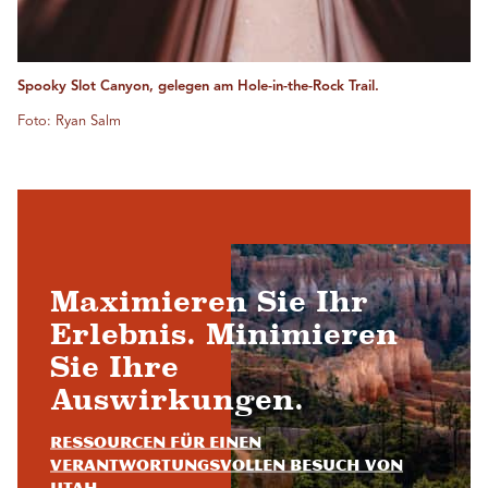
Spooky Slot Canyon, gelegen am Hole-in-the-Rock Trail.
Foto: Ryan Salm
Maximieren Sie Ihr
Erlebnis. Minimieren
Sie Ihre
Auswirkungen.
Ressourcen für einen
verantwortungsvollen Besuch von
Utah.