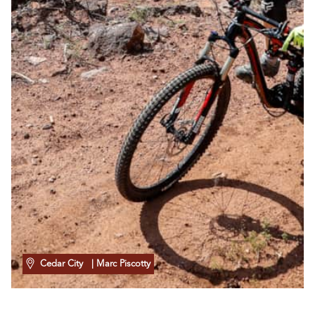
Cedar City
| Marc Piscotty