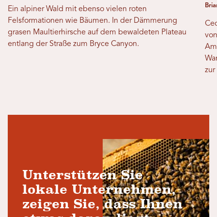
Bri
Ein alpiner Wald mit ebenso vielen roten
Felsformationen wie Bäumen. In der Dämmerung
Ced
grasen Maultierhirsche auf dem bewaldeten Plateau
von
entlang der Straße zum Bryce Canyon.
Amp
Wan
zur
Unterstützen Sie
lokale Unternehmen,
zeigen Sie, dass Ihnen