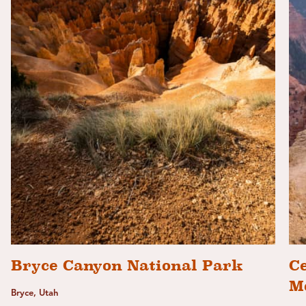
Bryce Canyon National Park
C
M
Bryce, Utah