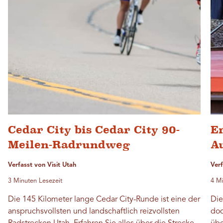
Cedar City bis Cedar City 90-
E
Meilen-Radrundweg
A
Verfasst von Visit Utah
Verf
3 Minuten Lesezeit
4 Mi
Die 145 Kilometer lange Cedar City-Runde ist eine der
Die
anspruchsvollsten und landschaftlich reizvollsten
doc