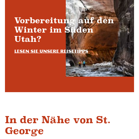
Vorbereitung auf den
Winter im Süden
Utah?
Lesen Sie unsere Reisetipps
In der Nähe von St.
George