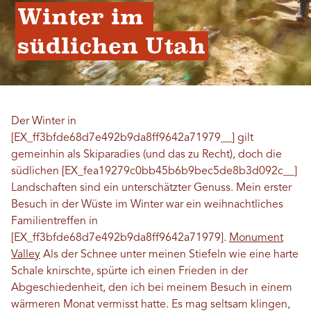
Winter im 
südlichen Utah
Der Winter in
[EX_ff3bfde68d7e492b9da8ff9642a71979__] gilt
gemeinhin als Skiparadies (und das zu Recht), doch die
südlichen [EX_fea19279c0bb45b6b9bec5de8b3d092c__]
Landschaften sind ein unterschätzter Genuss. Mein erster
Besuch in der Wüste im Winter war ein weihnachtliches
Familientreffen in
[EX_ff3bfde68d7e492b9da8ff9642a71979].
Monument
Valley
Als der Schnee unter meinen Stiefeln wie eine harte
Schale knirschte, spürte ich einen Frieden in der
Abgeschiedenheit, den ich bei meinem Besuch in einem
wärmeren Monat vermisst hatte. Es mag seltsam klingen,