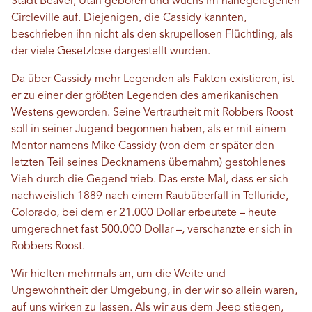
Stadt Beaver, Utah geboren und wuchs im nahegelegenen
Circleville auf. Diejenigen, die Cassidy kannten,
beschrieben ihn nicht als den skrupellosen Flüchtling, als
der viele Gesetzlose dargestellt wurden.
Da über Cassidy mehr Legenden als Fakten existieren, ist
er zu einer der größten Legenden des amerikanischen
Westens geworden. Seine Vertrautheit mit Robbers Roost
soll in seiner Jugend begonnen haben, als er mit einem
Mentor namens Mike Cassidy (von dem er später den
letzten Teil seines Decknamens übernahm) gestohlenes
Vieh durch die Gegend trieb. Das erste Mal, dass er sich
nachweislich 1889 nach einem Raubüberfall in Telluride,
Colorado, bei dem er 21.000 Dollar erbeutete – heute
umgerechnet fast 500.000 Dollar –, verschanzte er sich in
Robbers Roost.
Wir hielten mehrmals an, um die Weite und
Ungewohntheit der Umgebung, in der wir so allein waren,
auf uns wirken zu lassen. Als wir aus dem Jeep stiegen,