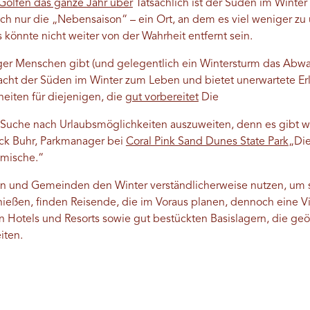
Golfen das ganze Jahr über
Tatsächlich ist der Süden im Winter 
ach nur die „Nebensaison“ – ein Ort, an dem es viel weniger z
 könnte nicht weiter von der Wahrheit entfernt sein.
er Menschen gibt (und gelegentlich ein Wintersturm das Abwa
acht der Süden im Winter zum Leben und bietet unerwartete Er
eiten für diejenigen, die
gut vorbereitet
Die
e Suche nach Urlaubsmöglichkeiten auszuweiten, denn es gibt wir
ick Buhr, Parkmanager bei
Coral Pink Sand Dunes State Park
„Die
imische.“
 und Gemeinden den Winter verständlicherweise nutzen, um s
nießen, finden Reisende, die im Voraus planen, dennoch eine V
n Hotels und Resorts sowie gut bestückten Basislagern, die geöf
eiten.