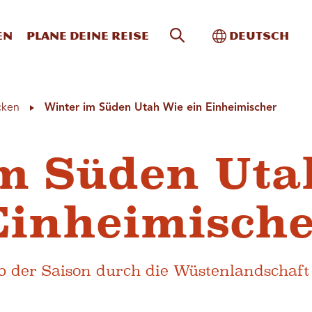
Website-Suche
Toggle Intern
en
Plane deine Reise
Deutsch
cken
Winter im Süden Utah Wie ein Einheimischer
m Süden Uta
Einheimisch
b der Saison durch die Wüstenlandschaft