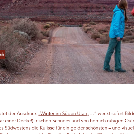
sh
utet der Ausdruck „
Winter im Süden Utah
„…“ weckt sofort Bild
ar einer Decke!) frischen Schnees und von herrlich ruhigen Ou
des Südwestens die Kulisse für einige der schönsten – und visu