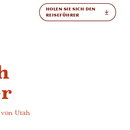
HOLEN SIE SICH DEN
ational
REISEFÜHRER
h
er
 von Utah