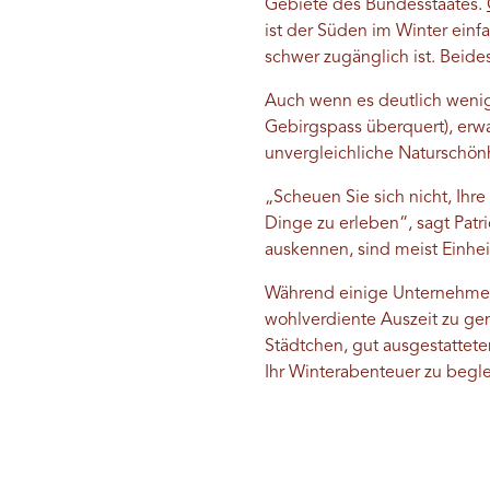
Gebiete des Bundesstaates.
ist der Süden im Winter einf
schwer zugänglich ist. Beides
Auch wenn es deutlich wenig
Gebirgspass überquert), erw
unvergleichliche Naturschönh
„Scheuen Sie sich nicht, Ihr
Dinge zu erleben“, sagt Patr
auskennen, sind meist Einhe
Während einige Unternehmen
wohlverdiente Auszeit zu ge
Städtchen, gut ausgestattete
Ihr Winterabenteuer zu begl