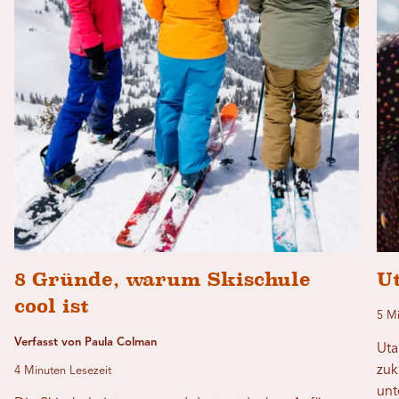
8 Gründe, warum Skischule
U
cool ist
5 Mi
Verfasst von Paula Colman
Uta
zuk
4 Minuten Lesezeit
unt