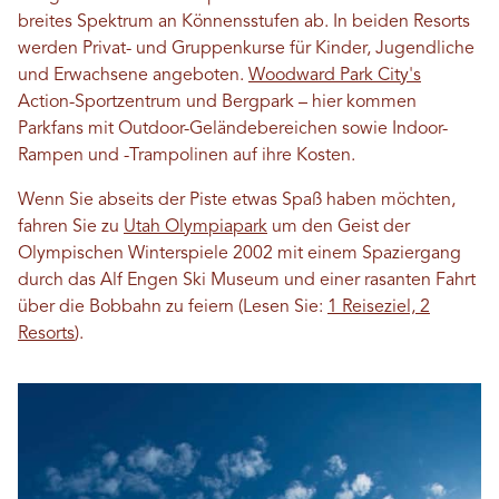
breites Spektrum an Könnensstufen ab. In beiden Resorts
werden Privat- und Gruppenkurse für Kinder, Jugendliche
und Erwachsene angeboten.
Woodward Park City's
Action-Sportzentrum und Bergpark – hier kommen
Parkfans mit Outdoor-Geländebereichen sowie Indoor-
Rampen und -Trampolinen auf ihre Kosten.
Wenn Sie abseits der Piste etwas Spaß haben möchten,
fahren Sie zu
Utah Olympiapark
um den Geist der
Olympischen Winterspiele 2002 mit einem Spaziergang
durch das Alf Engen Ski Museum und einer rasanten Fahrt
über die Bobbahn zu feiern (Lesen Sie:
1 Reiseziel, 2
Resorts
).