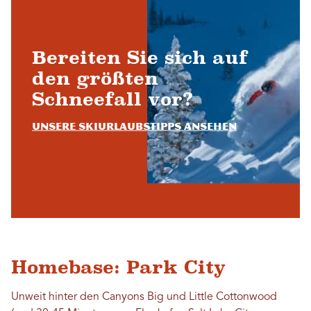
Bereiten Sie sich auf
den größten
Schneefall vor?
Unsere Skiurlaubstipps ansehen
Homebase: Park City
Unweit hinter den Canyons Big und Little Cottonwood