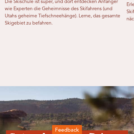
Die Skischule ist super, und dort entdecken Anfänger
Erl
wie Experten die Geheimnisse des Skifahrens (und
Ski
Utahs geheime Tiefschneehänge). Lerne, das gesamte
näc
Skigebiet zu befahren.