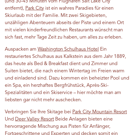
(und 30-45 Minuten vom Flughafen Salt Lake City
entfernt),
Park City
ist ein wahres Paradies für einen
Skiurlaub mit der Familie. Mit zwei Skigebieten,
unzähligen Abenteuern abseits der Piste und einem Ort
mit vielen kinderfreundlichen Restaurants wünscht man
sich fast, mehr Tage Zeit zu haben, um alles zu erleben.
Auspacken am
Washington Schulhaus Hotel
Ein
restauriertes Schulhaus aus Kalkstein aus dem Jahr 1889,
das heute als Bed & Breakfast dient und Zimmer und
Suiten bietet, die nach einem Wintertag im Freien warm
und einladend sind. Dazu kommen ein beheizter Pool und
ein Spa, ein herzhaftes Bergfrühstück, Après-Ski-
Spezialitäten und ein Skiservice – hier möchte man am
liebsten gar nicht mehr auschecken.
Verbringen Sie Ihre Skitage bei
Park City Mountain Resort
Und
Deer Valley Resort
Beide Anlagen bieten eine
hervorragende Mischung aus Pisten für Anfänger,
Fortgeschrittene und Experten und decken somit ein