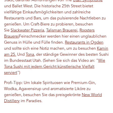
Stadt, darunter Aufführungen von The
Utah Symphonie
und Ballet West. Die historische 25th Street bietet
vielfältige Einkaufsmöglichkeiten und zahlreiche
Restaurants und Bars, um das pulsierende Nachtleben zu
genießen. Um Craft-Biere zu probieren, besuchen
Sie
Slackwater Pizzeria
,
Talisman Brauerei
,
Roosters
Brauerei
Feinschmecker werden hier einen unglaublichen
Genuss in Hülle und Fülle finden.
Restaurants in Ogden
und sollte sich eine Notiz machen, um zu besuchen
Kamin
am 25.
Und
Tona
, der ständige Gewinner des besten Sushi
im Bundesstaat Utah. (Sehen Sie sich das Video an: "
Wie
Tona Sushi mit jedem Gericht künstlerische Vielfalt
serviert
")
Profi-Tipp: Um lokale Spirituosen wie Premium-Gin,
Wodka, Agavensirup und aromatisierte Liköre zu
genießen, besuchen Sie das preisgekrönte
New World
Distillery
im Paradies.