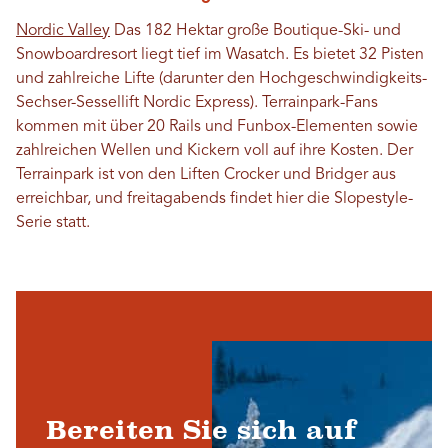
Nordic Valley
Das 182 Hektar große Boutique-Ski- und
Snowboardresort liegt tief im Wasatch. Es bietet 32 ​​Pisten
und zahlreiche Lifte (darunter den Hochgeschwindigkeits-
Sechser-Sessellift Nordic Express). Terrainpark-Fans
kommen mit über 20 Rails und Funbox-Elementen sowie
zahlreichen Wellen und Kickern voll auf ihre Kosten. Der
Terrainpark ist von den Liften Crocker und Bridger aus
erreichbar, und freitagabends findet hier die Slopestyle-
Serie statt.
Bereiten Sie sich auf