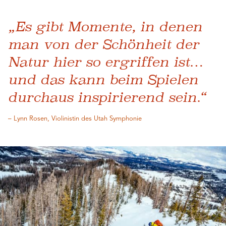
„Es gibt Momente, in denen
man von der Schönheit der
Natur hier so ergriffen ist…
und das kann beim Spielen
durchaus inspirierend sein.“
– Lynn Rosen, Violinistin des Utah Symphonie