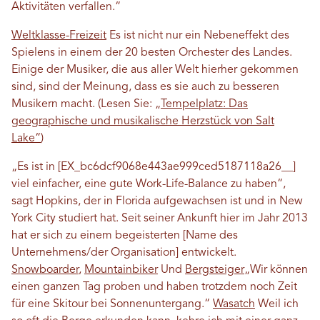
Aktivitäten verfallen.“
Weltklasse-Freizeit
Es ist nicht nur ein Nebeneffekt des
Spielens in einem der 20 besten Orchester des Landes.
Einige der Musiker, die aus aller Welt hierher gekommen
sind, sind der Meinung, dass es sie auch zu besseren
Musikern macht. (Lesen Sie:
„Tempelplatz: Das
geographische und musikalische Herzstück von Salt
Lake“
)
„Es ist in [EX_bc6dcf9068e443ae999ced5187118a26__]
viel einfacher, eine gute Work-Life-Balance zu haben“,
sagt Hopkins, der in Florida aufgewachsen ist und in New
York City studiert hat. Seit seiner Ankunft hier im Jahr 2013
hat er sich zu einem begeisterten [Name des
Unternehmens/der Organisation] entwickelt.
Snowboarder
,
Mountainbiker
Und
Bergsteiger
„Wir können
einen ganzen Tag proben und haben trotzdem noch Zeit
für eine Skitour bei Sonnenuntergang.“
Wasatch
Weil ich