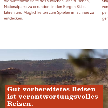
die winterliche Seite des südlichen Utah zu sehen,
Ski
Nationalparks zu erkunden, in den Bergen Ski zu
von
fahren und Möglichkeiten zum Spielen im Schnee zu
per
entdecken.
gen
Gut vorbereitetes Reisen
ist verantwortungsvolles
Reisen.