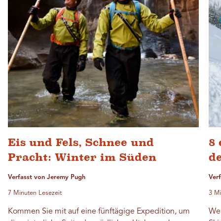
Eis und Fels, Schnee und
8 
Pracht: Winter im Süden
d
Verfasst von Jeremy Pugh
Ver
7 Minuten Lesezeit
3 Mi
Kommen Sie mit auf eine fünftägige Expedition, um
Wen