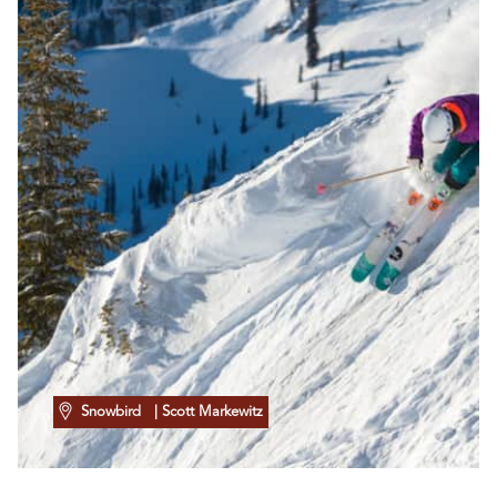
Snowbird
| Scott Markewitz