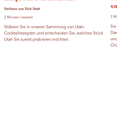
v
Verfasst von Visit Utah
3 Mi
2 Minuten Lesezeit
Sie
Stöbern Sie in unserer Sammlung von Utah-
Dan
Cocktailrezepten und entscheiden Sie, welches Stück
und
Utah Sie zuerst probieren möchten.
Cha