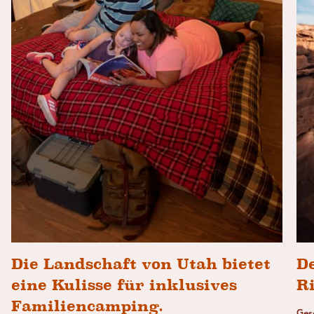
Die Landschaft von Utah bietet
D
eine Kulisse für inklusives
R
Familiencamping.
Ges