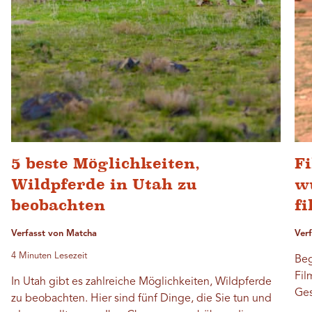
5 beste Möglichkeiten,
Fi
Wildpferde in Utah zu
w
beobachten
f
Verfasst von Matcha
Ver
4 Minuten Lesezeit
Beg
Fil
In Utah gibt es zahlreiche Möglichkeiten, Wildpferde
Ges
zu beobachten. Hier sind fünf Dinge, die Sie tun und