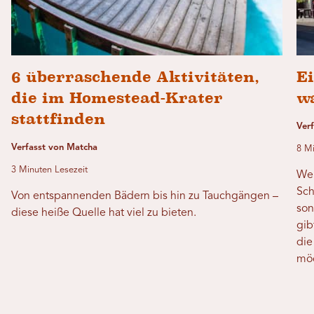
6 überraschende Aktivitäten,
Ei
die im Homestead-Krater
w
stattfinden
Verf
Verfasst von Matcha
8 Mi
3 Minuten Lesezeit
Wen
Sch
Von entspannenden Bädern bis hin zu Tauchgängen –
son
diese heiße Quelle hat viel zu bieten.
gib
die
möc