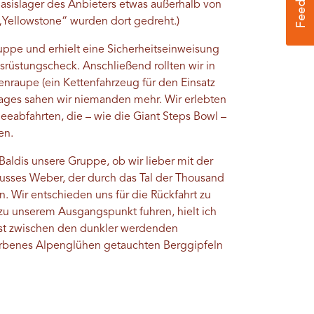
Basislager des Anbieters etwas außerhalb von
 „Yellowstone“ wurden dort gedreht.)
ruppe und erhielt eine Sicherheitseinweisung
srüstungscheck. Anschließend rollten wir in
enraupe (ein Kettenfahrzeug für den Einsatz
Tages sahen wir niemanden mehr. Wir erlebten
neeabfahrten, die – wie die Giant Steps Bowl –
ten.
Baldis unsere Gruppe, ob wir lieber mit der
lusses Weber, der durch das Tal der Thousand
en. Wir entschieden uns für die Rückfahrt zu
zu unserem Ausgangspunkt fuhren, hielt ich
ast zwischen den dunkler werdenden
arbenes Alpenglühen getauchten Berggipfeln