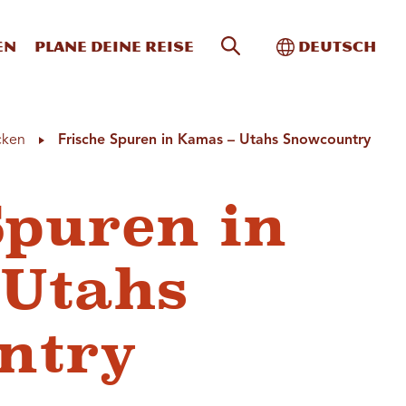
Website-Suche
Toggle Intern
en
Plane deine Reise
Deutsch
cken
Frische Spuren in Kamas – Utahs Snowcountry
Spuren in
 Utahs
ntry