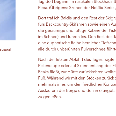
Tag dort begann im rustikalen Blockhaus-
Peoa. (Übrigens: Szenen der Netflix-Serie
Dort traf ich Baldis und den Rest der Skig
fürs Backcountry-Skifahren sowie einen Au
die geräumige und luftige Kabine der Pist
im Schnee) und fuhren los. Den Rest des 
eine euphorische Reihe herrlicher Tiefsch
alle durch unberührten Pulverschnee führ
housand
Nach der letzten Abfahrt des Tages fragte 
Pistenraupe oder auf Skiern entlang des F
Peaks fließt, zur Hütte zurückkehren wollt
Fuß. Während wir mit den Stöcken zurück 
mehrmals inne, um den friedlichen Kontr
Ausläufern der Berge und den in orangef
zu genießen.