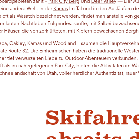
boardgebieten zählt –
Park City Berg
Und
Deer Valley
— Der Aus
 eine andere Welt. In der
Kamas
Im Tal und in den Ausläufern de
ie oft als Wasatch bezeichnet werden, findet man anstelle von
m lauten Nachtleben Folgendes: sanfte, mit Salbei bewachsen
Häuser, die von zerklüfteten, mit Kiefern bewachsenen Ber
 Peoa, Oakley, Kamas und Woodland – säumen die Hauptverkehrs
tate Route 32. Die Einheimischen haben die traditionelle West
einer tief verwurzelten Liebe zu Outdoor-Abenteuern verbunden
ft als im nahegelegenen Park City, bieten die Aktivitäten im W
chneelandschaft von Utah, voller herzlicher Authentizität, rauer 
Skifahr