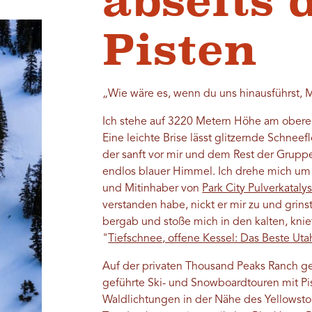
abseits 
Pisten
„Wie wäre es, wenn du uns hinausführst, 
Ich stehe auf 3220 Metern Höhe am oberen
Eine leichte Brise lässt glitzernde Schne
der sanft vor mir und dem Rest der Gruppe 
endlos blauer Himmel. Ich drehe mich um
und Mitinhaber von
Park City Pulverkataly
verstanden habe, nickt er mir zu und grins
bergab und stoße mich in den kalten, knie
"
Tiefschnee, offene Kessel: Das Beste Uta
Auf der privaten Thousand Peaks Ranch ge
geführte Ski- und Snowboardtouren mit Pis
Waldlichtungen in der Nähe des Yellowsto