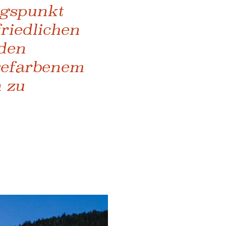
gspunkt
friedlichen
nden
gefarbenem
 zu