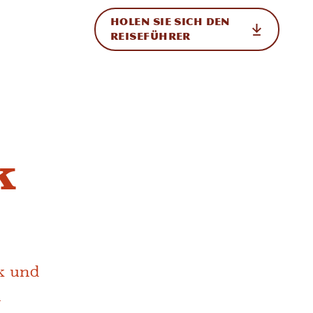
HOLEN SIE SICH DEN
ational
REISEFÜHRER
k
k und
n