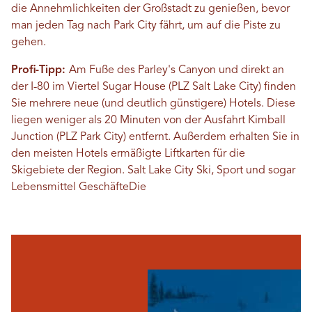
die Annehmlichkeiten der Großstadt zu genießen, bevor
man jeden Tag nach Park City fährt, um auf die Piste zu
gehen.
Profi-Tipp:
Am Fuße des Parley's Canyon und direkt an
der I-80 im Viertel Sugar House (PLZ Salt Lake City) finden
Sie mehrere neue (und deutlich günstigere) Hotels. Diese
liegen weniger als 20 Minuten von der Ausfahrt Kimball
Junction (PLZ Park City) entfernt. Außerdem erhalten Sie in
den meisten Hotels ermäßigte Liftkarten für die
Skigebiete der Region.
Salt Lake City
Ski, Sport und sogar
Lebensmittel
Geschäfte
Die