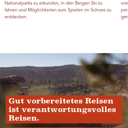
Nationalparks zu erkunden, in den Bergen Ski zu
von
fahren und Möglichkeiten zum Spielen im Schnee zu
per
entdecken.
gen
Gut vorbereitetes Reisen
ist verantwortungsvolles
Reisen.