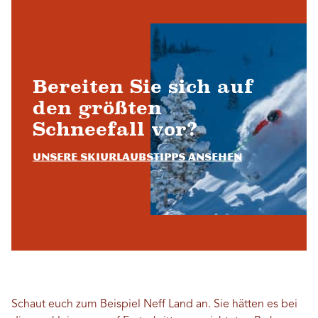
Bereiten Sie sich auf
den größten
Schneefall vor?
Unsere Skiurlaubstipps ansehen
Schaut euch zum Beispiel Neff Land an. Sie hätten es bei