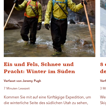
Eis und Fels, Schnee und
8 
Pracht: Winter im Süden
d
Verfasst von Jeremy Pugh
Ver
7 Minuten Lesezeit
3 Mi
Kommen Sie mit auf eine fünftägige Expedition, um
Wen
die winterliche Seite des südlichen Utah zu sehen,
Ski