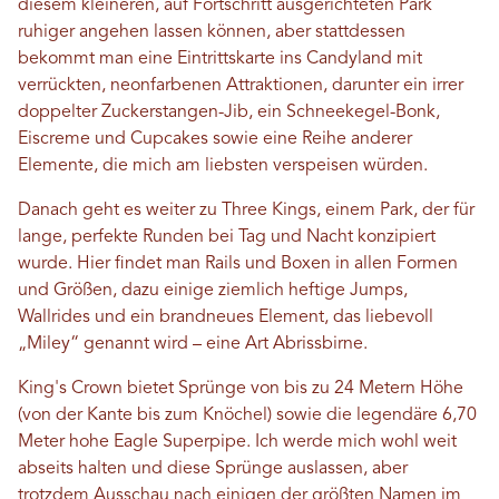
diesem kleineren, auf Fortschritt ausgerichteten Park
ruhiger angehen lassen können, aber stattdessen
bekommt man eine Eintrittskarte ins Candyland mit
verrückten, neonfarbenen Attraktionen, darunter ein irrer
doppelter Zuckerstangen-Jib, ein Schneekegel-Bonk,
Eiscreme und Cupcakes sowie eine Reihe anderer
Elemente, die mich am liebsten verspeisen würden.
Danach geht es weiter zu Three Kings, einem Park, der für
lange, perfekte Runden bei Tag und Nacht konzipiert
wurde. Hier findet man Rails und Boxen in allen Formen
und Größen, dazu einige ziemlich heftige Jumps,
Wallrides und ein brandneues Element, das liebevoll
„Miley“ genannt wird – eine Art Abrissbirne.
King's Crown bietet Sprünge von bis zu 24 Metern Höhe
(von der Kante bis zum Knöchel) sowie die legendäre 6,70
Meter hohe Eagle Superpipe. Ich werde mich wohl weit
abseits halten und diese Sprünge auslassen, aber
trotzdem Ausschau nach einigen der größten Namen im