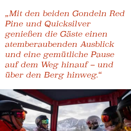
„Mit den beiden Gondeln Red
Pine und Quicksilver
genießen die Gäste einen
atemberaubenden Ausblick
und eine gemütliche Pause
auf dem Weg hinauf – und
über den Berg hinweg.“