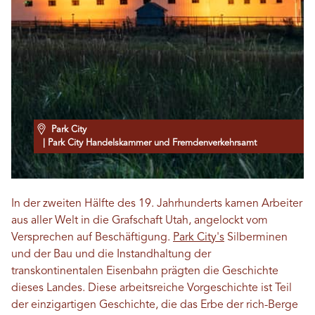
Park City
| Park City Handelskammer und Fremdenverkehrsamt
In der zweiten Hälfte des 19. Jahrhunderts kamen Arbeiter
aus aller Welt in die Grafschaft Utah, angelockt vom
Versprechen auf Beschäftigung.
Park City's
Silberminen
und der Bau und die Instandhaltung der
transkontinentalen Eisenbahn prägten die Geschichte
dieses Landes. Diese arbeitsreiche Vorgeschichte ist Teil
der einzigartigen Geschichte, die das Erbe der rich-Berge