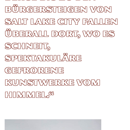
Bürgersteigen von
Salt Lake City fallen
überall dort, wo es
schneit,
spektakuläre
gefrorene
Kunstwerke vom
Himmel.“