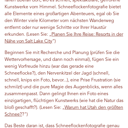
fallen überall dort, wo es schneit, spektakuläre, gefrorene
Kunstwerke vom Himmel. Schneeflockenfotografie bietet
alle Elemente eines großartigen Abenteuers, egal ob Sie
den Winter viele Kilometer vom nächsten Wanderweg
entfernt oder nur wenige Schritte vor Ihrer Haustür
erkunden. (Lesen Sie: „
Planen Sie Ihre Reise: Resorts in der
Nähe von Salt Lake City
”)
Beginnen Sie mit Recherche und Planung (prüfen Sie die
Wettervorhersage, und dann noch einmal), fügen Sie ein
wenig Vorfreude hinzu (war das gerade eine
Schneeflocke?), den Nervenkitzel der Jagd (schnell,
schnell, knips ein Foto, bevor...), eine Prise Frustration (sie
schmilzt) und die pure Magie des Augenblicks, wenn alles
zusammenpasst. Dann gelingt Ihnen ein Foto eines
einzigartigen, flüchtigen Kunstwerks (wie hat die Natur das
bloß geschafft?). (Lesen Sie: „
Warum hat Utah den größten
Schnee?
?")
Das Beste daran ist, dass Schneeflockenfotografie genau